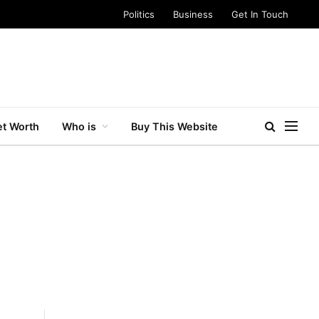
Politics
Business
Get In Touch
t Worth
Who is
Buy This Website