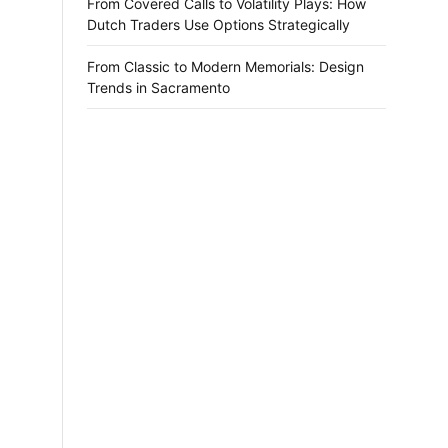
From Covered Calls to Volatility Plays: How
Dutch Traders Use Options Strategically
From Classic to Modern Memorials: Design
Trends in Sacramento