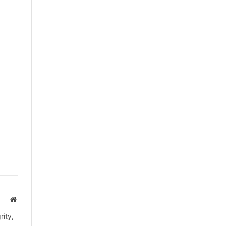
Website
rity,