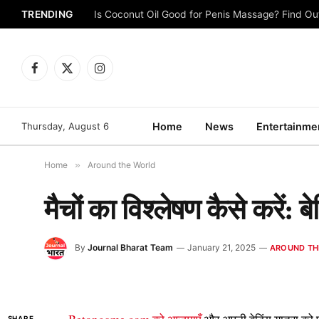
TRENDING
Is Coconut Oil Good for Penis Massage? Find O
Facebook
X
Instagram
(Twitter)
Thursday, August 6
Home
News
Entertainme
Home
»
Around the World
मैचों का विश्लेषण कैसे करें: ब
By
Journal Bharat Team
January 21, 2025
AROUND TH
SHARE